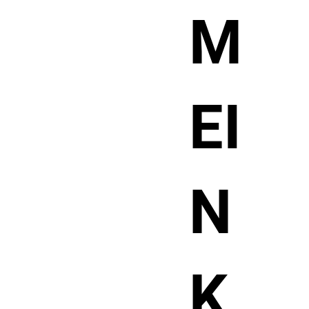
M
EI
N
K