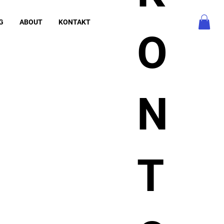
G
ABOUT
KONTAKT
O
N
T