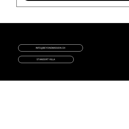
HAST DU NOCH FRAGEN?
DANN MELDE DICH BEI UNS!
INFO@BEYONDMISSION.CH
STANDORT VILLA
COPYRIGHT 2023©