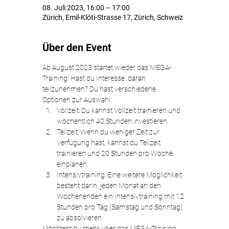
08. Juli 2023, 16:00 – 17:00
Zürich, Emil-Klöti-Strasse 17, Zürich, Schweiz
Über den Event
Ab August 2023 startet wieder das MEGA-
Training! Hast du Interesse, daran 
teilzunehmen? Du hast verschiedene 
Optionen zur Auswahl:
Vollzeit: Du kannst Vollzeit trainieren und 
wöchentlich 40 Stunden investieren.
Teilzeit: Wenn du weniger Zeit zur 
Verfügung hast, kannst du Teilzeit 
trainieren und 20 Stunden pro Woche 
einplanen.
Intensivtraining: Eine weitere Möglichkeit 
besteht darin, jeden Monat an den 
Wochenenden ein Intensivtraining mit 12 
Stunden pro Tag (Samstag und Sonntag) 
zu absolvieren.
Möchtest du mehr über das MEGA-Training 