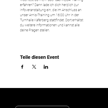
erfahren? Dann lade ich dich herzlich zur 
Infoveranstaltung ein, die im Anschluss an 
unser Arnis-Training um 16:00 Uhr in der 
Turnhalle Käferberg stattfindet. Dort erhältst 
du weitere Informationen und kannst alle 
deine Fragen stellen.
Teile diesen Event
HAST DU NOCH FRAGEN?
DANN MELDE DICH BEI UNS!