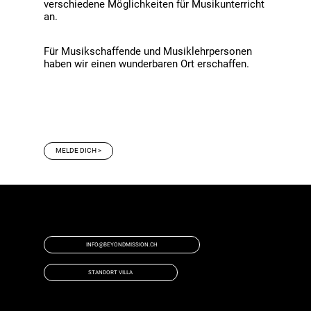
verschiedene Möglichkeiten für Musikunterricht
an.
Für Musikschaffende und Musiklehrpersonen
haben wir einen wunderbaren Ort erschaffen.
MELDE DICH >
HAST DU NOCH FRAGEN?
DANN MELDE DICH BEI UNS!
INFO@BEYONDMISSION.CH
STANDORT VILLA
COPYRIGHT 2023©