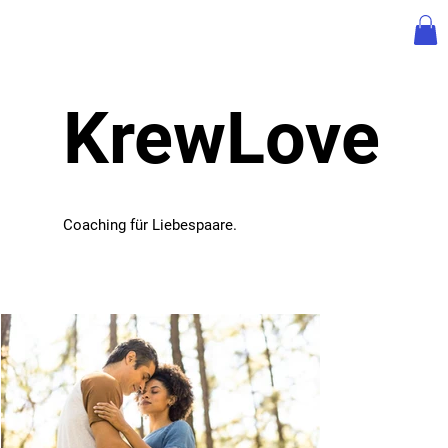
KrewLove
Coaching für Liebespaare.