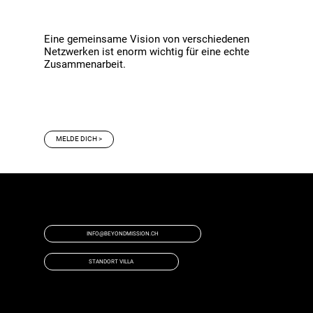
Eine gemeinsame Vision von verschiedenen
Netzwerken ist enorm wichtig für eine echte
Zusammenarbeit.
MELDE DICH >
HAST DU NOCH FRAGEN?
DANN MELDE DICH BEI UNS!
INFO@BEYONDMISSION.CH
STANDORT VILLA
COPYRIGHT 2023©