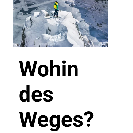
Wohin
des
Weges?