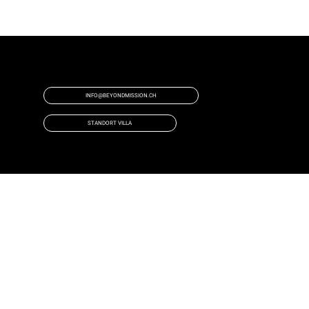
HAST DU NOCH FRAGEN?
DANN MELDE DICH BEI UNS!
INFO@BEYONDMISSION.CH
STANDORT VILLA
COPYRIGHT 2023©